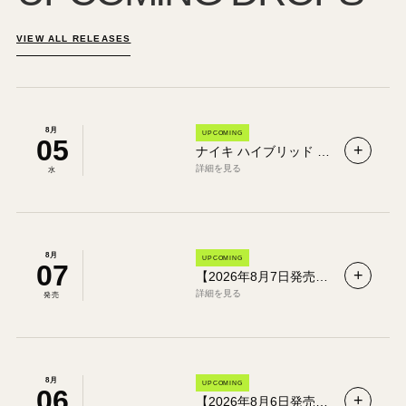
VIEW ALL RELEASES
8月
UPCOMING
05
+
ナイキ ハイブリッド Nike Hybrid｜Hybrid Fly・Hybrid RN 特徴と発売情報まとめ
詳細を見る
水
8月
UPCOMING
07
+
【2026年8月7日発売】ナイキ レブロン23 EP “ハードウッド クラシックス”｜Nike LeBron 23 EP 国内販売情報【IM5124-400】
詳細を見る
発売
8月
UPCOMING
06
+
【2026年8月6日発売】ナイキ G.T. カット “ディラン・ハーパー” × タイタン EP｜Nike G.T. Cut 国内販売情報【IU0780-100】