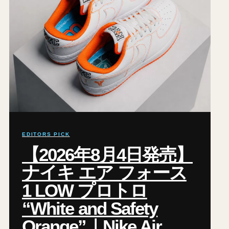
EDITORS PICK
【2026年8月4日発売】
ナイキ エア フォース
1 LOW プロトロ
“White and Safety
Orange”｜Nike Air