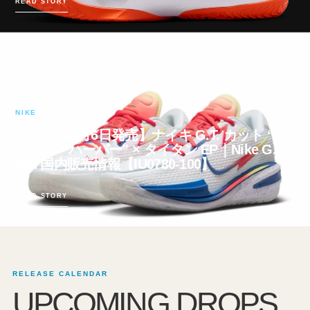
READ STORY
NIKE
【2026年8月6日発売】ナイキ G.T. カット “デ
ィラン・ハーパー” × タイタン EP｜Nike G.T.
Cut 国内販売情報【IU0780-100】
READ STORY
RELEASE CALENDAR
UPCOMING DROPS