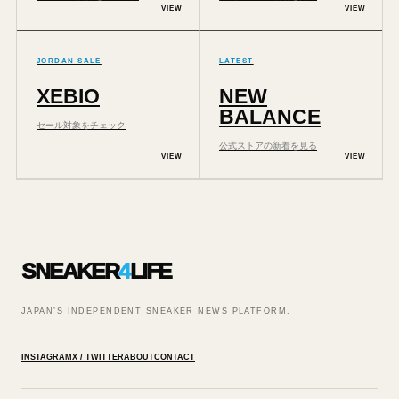
VIEW
VIEW
JORDAN SALE
LATEST
XEBIO
NEW
BALANCE
セール対象をチェック
公式ストアの新着を見る
VIEW
VIEW
SNEAKER
4
LIFE
JAPAN’S INDEPENDENT SNEAKER NEWS PLATFORM.
INSTAGRAM
X / TWITTER
ABOUT
CONTACT