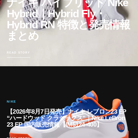
ナイキ ハイブリッド Nike
Hybrid｜Hybrid Fly・
Hybrid RN 特徴と発売情報
まとめ
READ STORY
NIKE
【2026年8月7日発売】ナイキ レブロン23 EP
“ハードウッド クラシックス”｜Nike LeBron
23 EP 国内販売情報【IM5124-400】