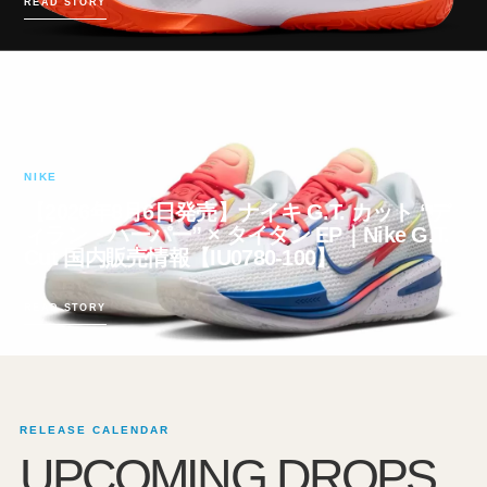
READ STORY
NIKE
【2026年8月6日発売】ナイキ G.T. カット “デ
ィラン・ハーパー” × タイタン EP｜Nike G.T.
Cut 国内販売情報【IU0780-100】
READ STORY
RELEASE CALENDAR
UPCOMING DROPS