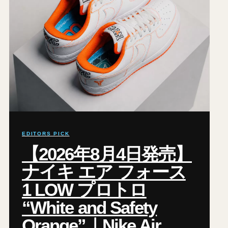
EDITORS PICK
【2026年8月4日発売】
ナイキ エア フォース
1 LOW プロトロ
“White and Safety
Orange”｜Nike Air