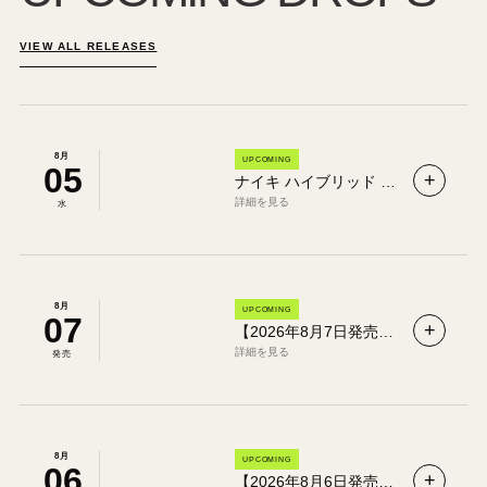
VIEW ALL RELEASES
8月
UPCOMING
05
+
ナイキ ハイブリッド Nike Hybrid｜Hybrid Fly・Hybrid RN 特徴と発売情報まとめ
詳細を見る
水
8月
UPCOMING
07
+
【2026年8月7日発売】ナイキ レブロン23 EP “ハードウッド クラシックス”｜Nike LeBron 23 EP 国内販売情報【IM5124-400】
詳細を見る
発売
8月
UPCOMING
06
+
【2026年8月6日発売】ナイキ G.T. カット “ディラン・ハーパー” × タイタン EP｜Nike G.T. Cut 国内販売情報【IU0780-100】