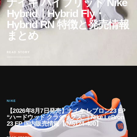
ナイキ ハイブリッド Nike
Hybrid｜Hybrid Fly・
Hybrid RN 特徴と発売情報
まとめ
READ STORY
NIKE
【2026年8月7日発売】ナイキ レブロン23 EP
“ハードウッド クラシックス”｜Nike LeBron
23 EP 国内販売情報【IM5124-400】