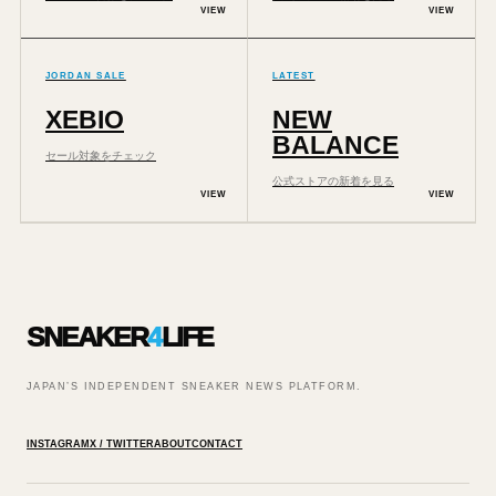
VIEW
VIEW
JORDAN SALE
LATEST
XEBIO
NEW
BALANCE
セール対象をチェック
公式ストアの新着を見る
VIEW
VIEW
SNEAKER
4
LIFE
JAPAN’S INDEPENDENT SNEAKER NEWS PLATFORM.
INSTAGRAM
X / TWITTER
ABOUT
CONTACT