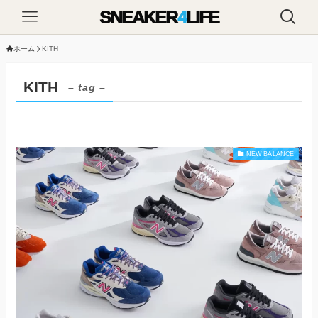
SNEAKER
4
LIFE
ホーム
KITH
KITH
– tag –
NEW BALANCE