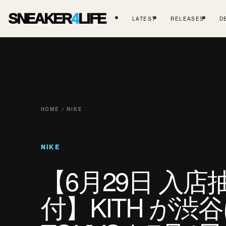
SNEAKER
4
LIFE
LATEST
RELEASES
D
HOME / NIKE
NIKE
【6月29日 入店
付】KITH が渋谷