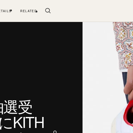
ETAILS
RELATED
抽選受
にKITH