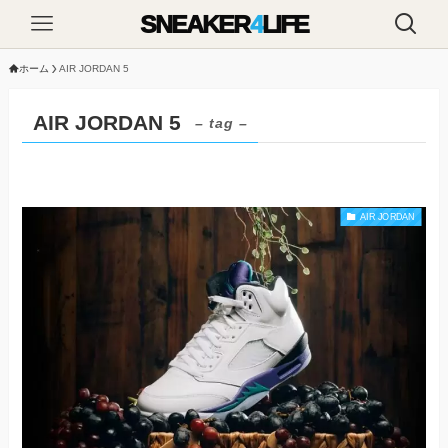
SNEAKER
4
LIFE
ホーム
AIR JORDAN 5
AIR JORDAN 5
– tag –
AIR JORDAN