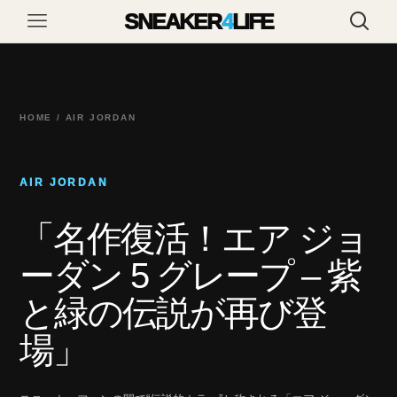
SNEAKER
4
LIFE
HOME / AIR JORDAN
AIR JORDAN
「名作復活！エア ジョ
ーダン 5 グレープ – 紫
と緑の伝説が再び登
場」