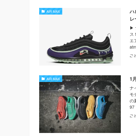
ハ
AIR MAX
レ
▶
ス 
エア
at
1月
AIR MAX
ナ
モ
の
97