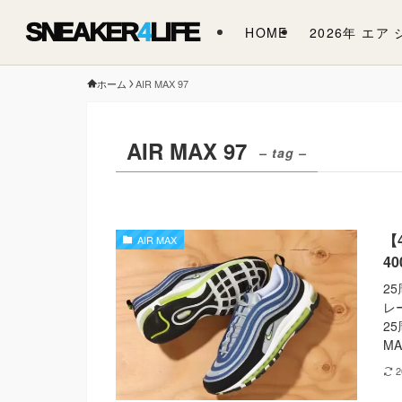
SNEAKER
4
LIFE
HOME
2026年 エア
ホーム
AIR MAX 97
AIR MAX 97
– tag –
【
AIR MAX
40
2
レ
2
MA