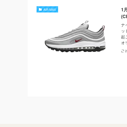
1月
AIR MAX
(C
ナ
ッ
起
オ