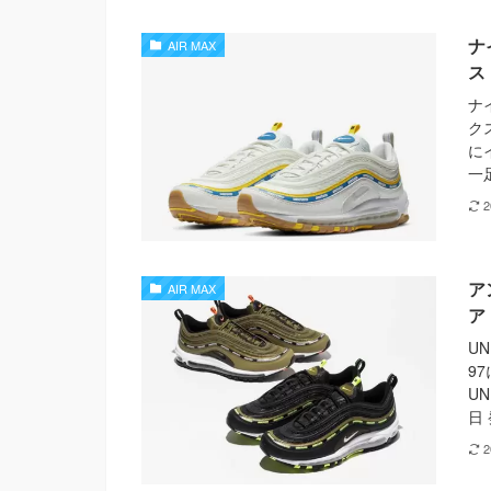
ナ
AIR MAX
ス
ナ
ク
に
一足
ア
AIR MAX
ア
U
9
UN
日 