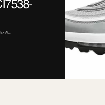
I7538-
x Ai…