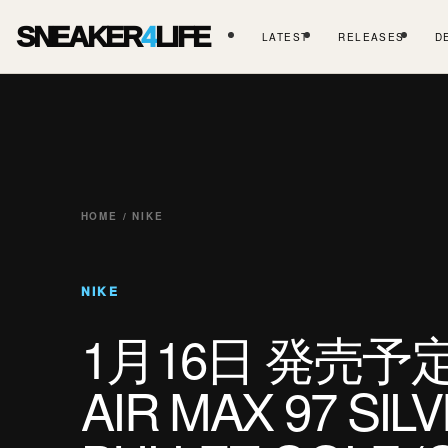
SNEAKER
4
LIFE
LATEST
RELEASES
D
HOME / NIKE
NIKE
1月16日 発売予定 
AIR MAX 97 SIL