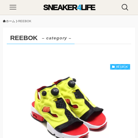
SNEAKER
4
LIFE
ホーム
REEBOK
REEBOK
– category –
REEBOK