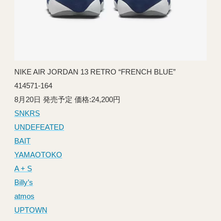
NIKE AIR JORDAN 13 RETRO “FRENCH BLUE”
414571-164
8月20日 発売予定 価格:24,200円
SNKRS
UNDEFEATED
BAIT
YAMAOTOKO
A + S
Billy’s
atmos
UPTOWN