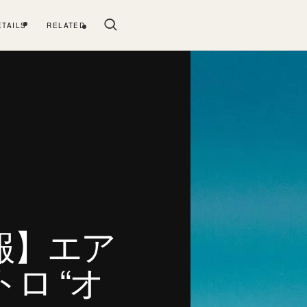
ETAILS
RELATED
報】エア
トロ “オ