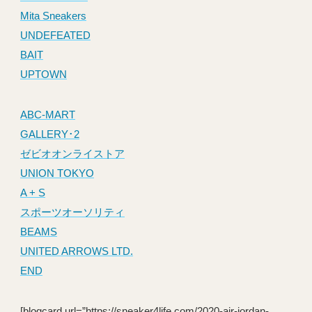
Mita Sneakers
UNDEFEATED
BAIT
UPTOWN
ABC-MART
GALLERY･2
ゼビオオンライストア
UNION TOKYO
A + S
スポーツオーソリティ
BEAMS
UNITED ARROWS LTD.
END
[blogcard url=”https://sneaker4life.com/2020-air-jordan-