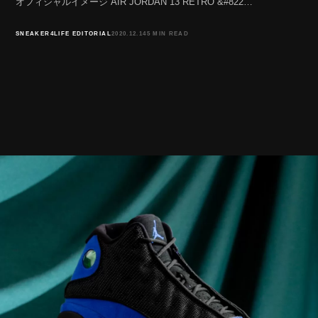
オフィシャルイメージ AIR JORDAN 13 RETRO &#822…
SNEAKER4LIFE EDITORIAL
2020.12.14
5 MIN READ