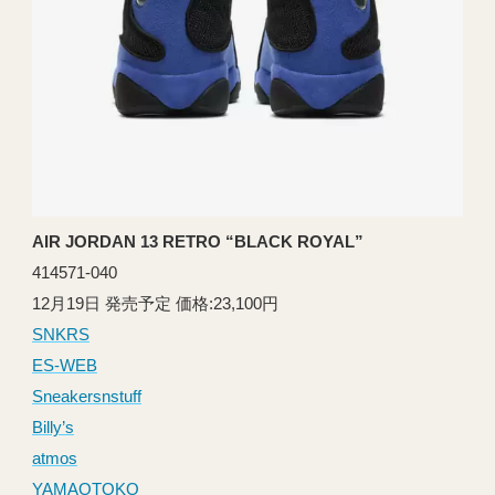
AIR JORDAN 13 RETRO “BLACK ROYAL”
414571-040
12月19日 発売予定 価格:23,100円
SNKRS
ES-WEB
Sneakersnstuff
Billy’s
atmos
YAMAOTOKO