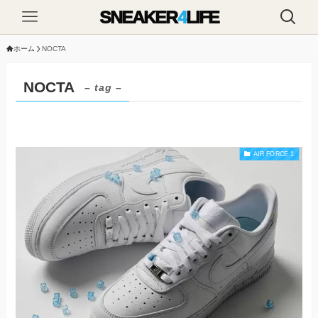
SNEAKER
4
LIFE
ホーム
NOCTA
NOCTA
– tag –
AIR FORCE 1