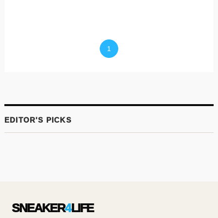
1
SNEAKER
4
LIFE