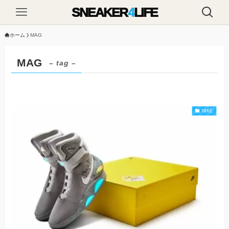
SNEAKER
4
LIFE
ホーム
MAG
MAG
– tag –
NIKE