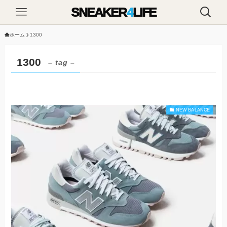
SNEAKER
4
LIFE
ホーム
1300
1300
– tag –
NEW BALANCE