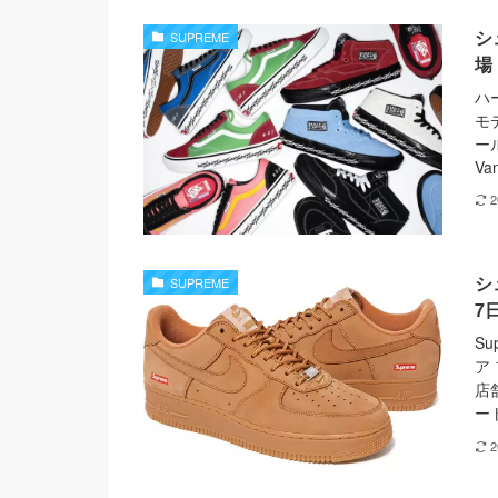
シ
SUPREME
場
ハ
モ
ー
Va
シ
SUPREME
7
S
ア
店
ー