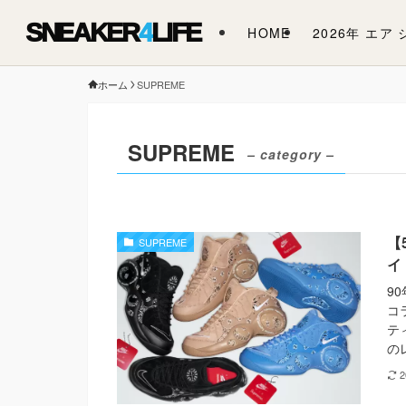
SNEAKER
4
LIFE
HOME
2026年 エア
ホーム
SUPREME
SUPREME
– category –
【
SUPREME
イ
9
コ
テ
の