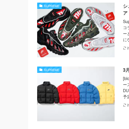
シ
SUPREME
ア
Su
コ
ー
に
3
SUPREME
[b
ー
D
予定