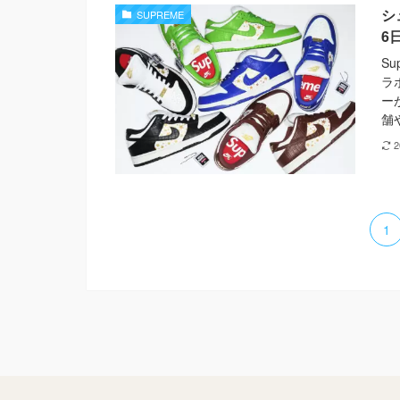
シ
SUPREME
6
Su
ラ
ー
舗
1