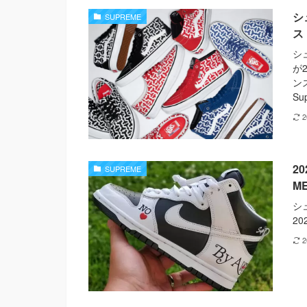
シ
SUPREME
ス
シュ
が
ンス
Su
20
SUPREME
M
シュ
2