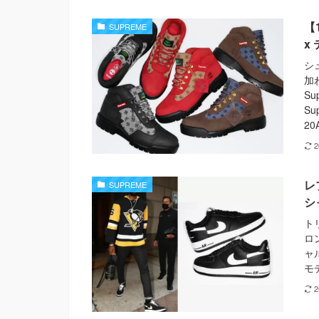
【
SUPREME
x
シ
加
Su
Su
20A
レ
SUPREME
シ
ト
ロ
ャ
モデ