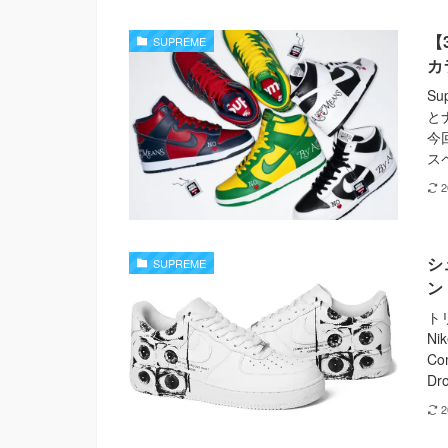
【
SUPREME
カ
S
と
今
スペ
シ
SUPREME
ン
トリ
Ni
Co
Dr