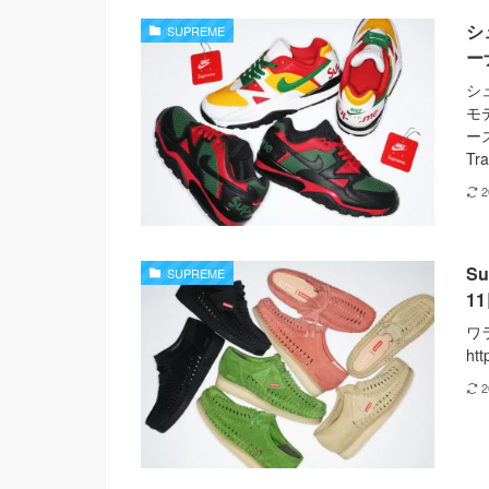
シ
SUPREME
ー
シ
モ
ース
Tr
S
SUPREME
1
ワラ
ht