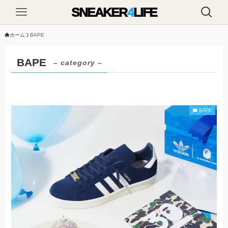
SNEAKER
4
LIFE
ホーム
BAPE
BAPE
– category –
BAPE