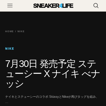
SNEAKER
4
LIFE
HOME / NIKE
NIKE
7月30日 発売予定 ステ
ューシー X ナイキ べナ
ッシ
ナイキとステューシーのコラボ StüssyとNikeが再びタッグを組み、
…