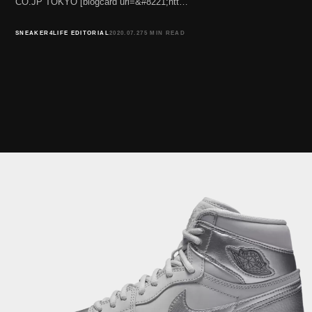
CO.JP TOKYO [blogcard url=&#8221;htt…
SNEAKER4LIFE EDITORIAL
2020.07.27
5 MIN READ