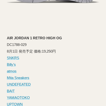
AIR JORDAN 1 RETRO HIGH OG
DC1788-029
8月1日 発売予定 価格:19,250円
SNKRS
Billy’s
atmos
Mita Sneakers
UNDEFEATED
BAIT
YAMAOTOKO
UPTOWN