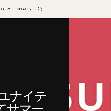
ETAILS
RELATED
～ ユナイテ
てサマー