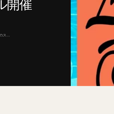
ル開催
プのス…