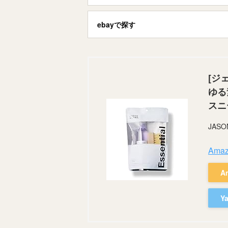
ebayで探す
[ジ
ゆる
スニ
JAS
Am
A
Y