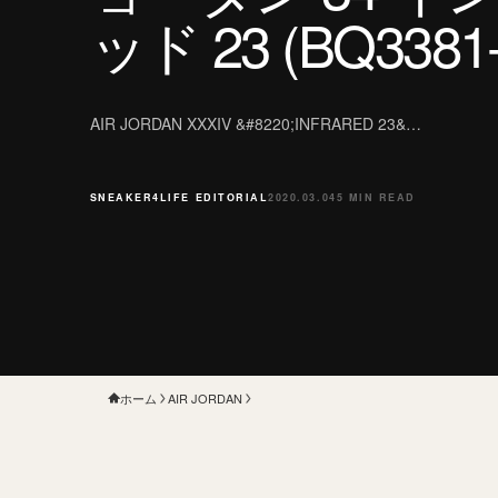
ッド 23 (BQ3381-
AIR JORDAN XXXIV &#8220;INFRARED 23&…
SNEAKER4LIFE EDITORIAL
2020.03.04
5 MIN READ
ホーム
AIR JORDAN