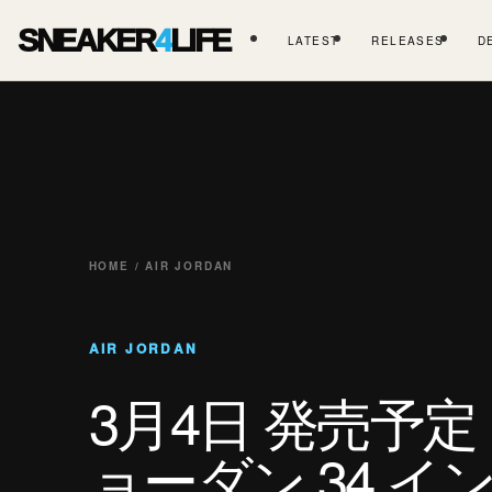
SNEAKER
4
LIFE
LATEST
RELEASES
D
HOME / AIR JORDAN
AIR JORDAN
3月4日 発売予定
ョーダン 34 イ