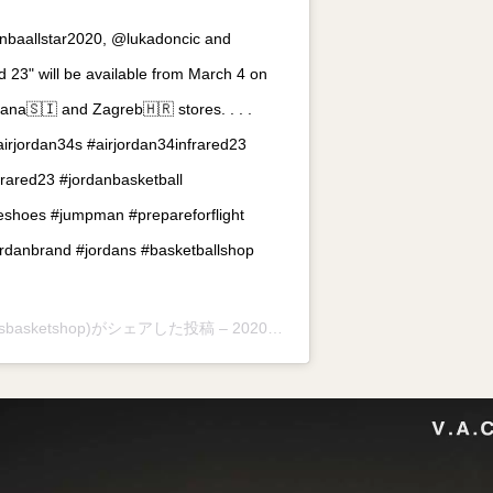
 #nbaallstar2020, @lukadoncic and
d 23" will be available from March 4 on
ana🇸🇮 and Zagreb🇭🇷 stores. . . .
airjordan34s #airjordan34infrared23
frared23 #jordanbasketball
eshoes #jumpman #prepareforflight
jordanbrand #jordans #basketballshop
osbasketshop)がシェアした投稿 –
2020年 3月月3日午前11時39分PST