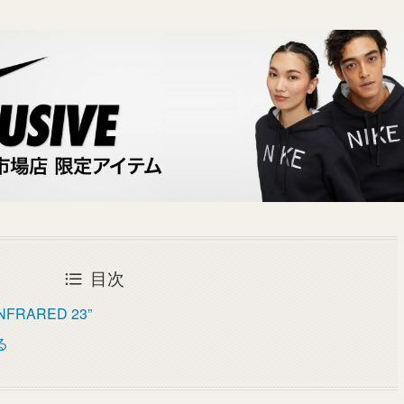
目次
INFRARED 23”
る