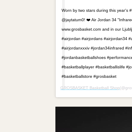
Worn by two stars during this year's
@jaytatum0! ❤️ Air Jordan 34 "Infrare
www.grosbasket.com and in our Ljublj
#airjordan #airjordans #airjordan34 #
#airjordanxxxiv #jordan34infrared #in
#jordanbasketballshoes #performanc
#basketballplayer #basketballislife #
#basketballstore #grosbasket
GROSBASKET Basketball Shop
(@gr