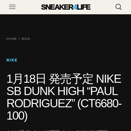
SNEAKER
4
LIFE
HOME / NIKE
NIKE
1月18日 発売予定 NIKE
SB DUNK HIGH “PAUL
RODRIGUEZ” (CT6680-
100)