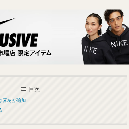
目次
たな素材が追加
る