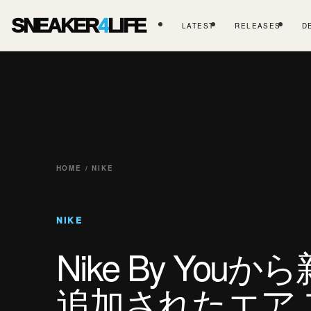
SNEAKER
4
LIFE
LATEST
RELEASES
D
HOME / NIKE
NIKE
Nike By You
追加されたエア