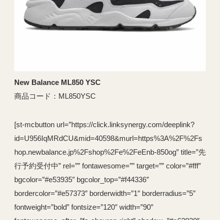
New Balance ML850 YSC
商品コード：ML850YSC
[st-mcbutton url=”https://click.linksynergy.com/deeplink?
id=U956IqMRdCU&mid=40598&murl=https%3A%2F%2Fs
hop.newbalance.jp%2Fshop%2Fe%2FeEnb-850og” title=”先
行予約受付中” rel=”” fontawesome=”” target=”” color=”#fff”
bgcolor=”#e53935″ bgcolor_top=”#f44336″
bordercolor=”#e57373″ borderwidth=”1″ borderradius=”5″
fontweight=”bold” fontsize=”120″ width=”90″