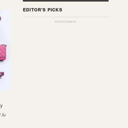
ADVERTISEMENT
y
クル