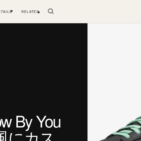
ETAILS
RELATED
 By You
風にカス