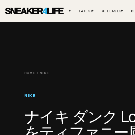
SNEAKER
4
LIFE
LATEST
RELEASES
D
HOME / NIKE
NIKE
ナイキ ダンク Low
をティファニー