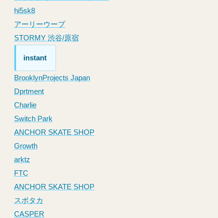
hi5sk8
アーリーウープ
STORMY 渋谷/原宿
instant
BrooklynProjects Japan
Dprtment
Charlie
Switch Park
ANCHOR SKATE SHOP
Growth
arktz
FTC
ANCHOR SKATE SHOP
スポタカ
CASPER