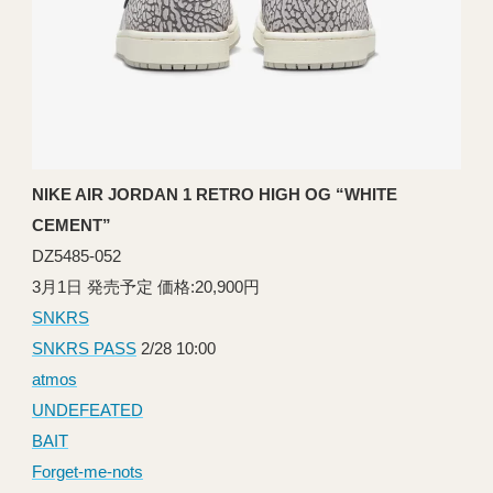
NIKE AIR JORDAN 1 RETRO HIGH OG “WHITE
CEMENT”
DZ5485-052
3月1日 発売予定 価格:20,900円
SNKRS
SNKRS PASS
2/28 10:00
atmos
UNDEFEATED
BAIT
Forget-me-nots