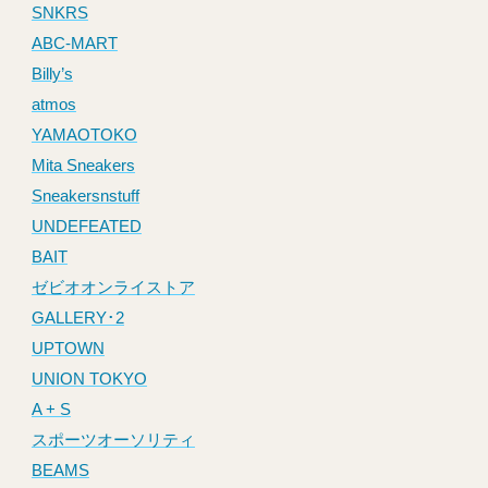
SNKRS
ABC-MART
Billy’s
atmos
YAMAOTOKO
Mita Sneakers
Sneakersnstuff
UNDEFEATED
BAIT
ゼビオオンライストア
GALLERY･2
UPTOWN
UNION TOKYO
A + S
スポーツオーソリティ
BEAMS