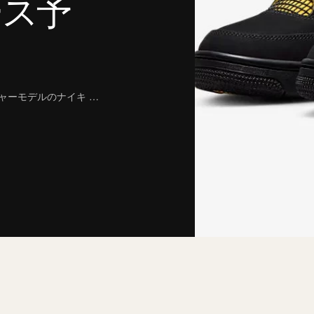
ース予
ャーモデルのナイキ …