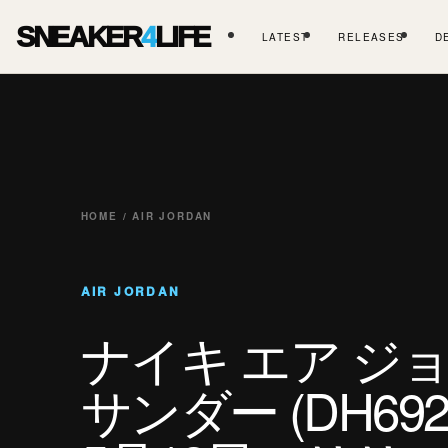
SNEAKER
4
LIFE
LATEST
RELEASES
D
HOME / AIR JORDAN
AIR JORDAN
ナイキ エア ジョ
サンダー (DH6927