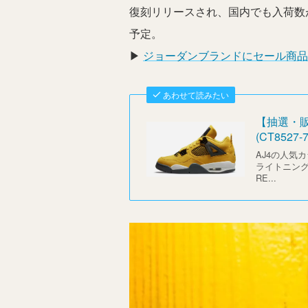
復刻リリースされ、国内でも入荷数
予定。
▶︎
ジョーダンブランドにセール商品
あわせて読みたい
【抽選・販
(CT8527-7
AJ4の人気
ライトニング
RE...