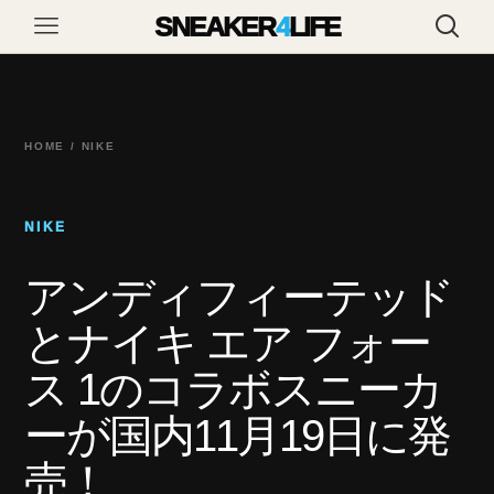
SNEAKER
4
LIFE
HOME / NIKE
NIKE
アンディフィーテッド
とナイキ エア フォー
ス 1のコラボスニーカ
ーが国内11月19日に発
売！