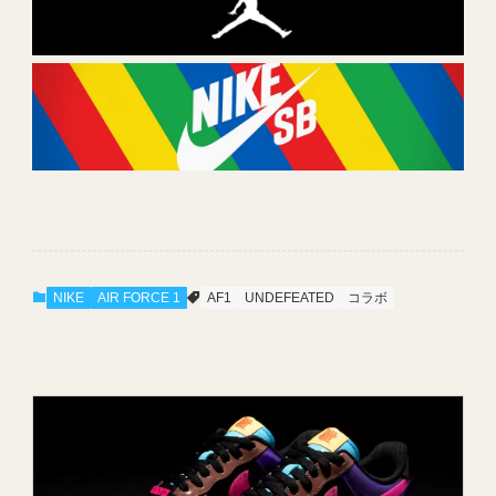
NIKE
AIR FORCE 1
AF1
UNDEFEATED
コラボ