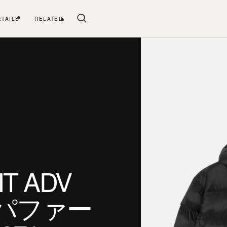
ETAILS
RELATED
T ADV
ke パファー