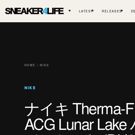
SNEAKER
4
LIFE
LATEST
RELEASES
D
HOME / NIKE
NIKE
ナイキ Therma-FI
ACG Lunar La