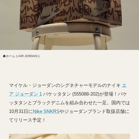
ホーム
AIR JORDAN
マイケル・ジョーダンのシグネチャーモデルのナイキ
エ
ア ジョーダン 1
バケッタタン (555088-202)が登場！バケ
ッタタンとブラックデニムを組み合わせた一足。国内では
10月31日に
Nike SNKRS
やジョーダンブランド取扱店舗に
てリリース予定！