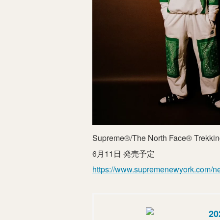
Supreme®/The North Face® Trekkin
6月11日 発売予定
https://www.supremenewyork.com/n
2