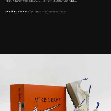
抽選・販売情報 NikeCraft x Tom Sachs Genera…
SNEAKER4LIFE EDITORIAL
2022.06.01
5 MIN READ