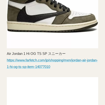
Air Jordan 1 Hi OG TS SP スニーカー
https://www.farfetch.com/jp/shopping/men/jordan-air-jordan-
1-hi-og-ts-sp-item-14077010