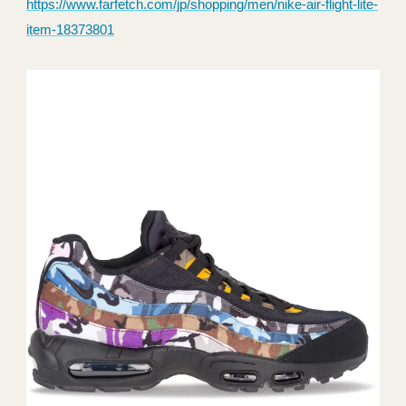
https://www.farfetch.com/jp/shopping/men/nike-air-flight-lite-
item-18373801