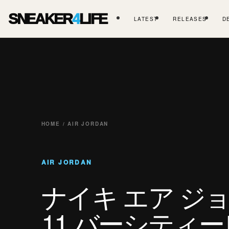
SNEAKER
4
LIFE
LATEST
RELEASES
D
HOME / AIR JORDAN
AIR JORDAN
ナイキ エア ジ
11 バーシティ