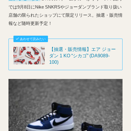
では9月8日にNike SNKRSやジョーダンブランド取り扱い
店舗の限られたショップにて限定リリース。抽選・販売情
報など随時更新予定！
あわせて読みたい
【抽選・販売情報】エア ジョー
ダン 1 KO “シカゴ” (DA9089-
100)