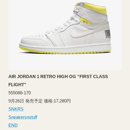
AIR JORDAN 1 RETRO HIGH OG “FIRST CLASS
FLIGHT”
555088-170
9月26日 発売予定 価格:17,280円
SNKRS
Sneakersnstuff
END