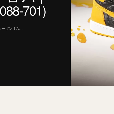
88-701)
ョーダン 1の…