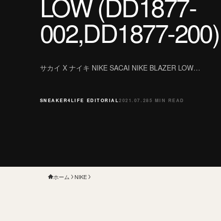
LOW (DD1877-
002,DD1877-200)
サカイ X ナイキ NIKE SACAI NIKE BLAZER LOW…
SNEAKER4LIFE EDITORIAL
2021.07.28
5 MIN READ
ホーム
NIKE