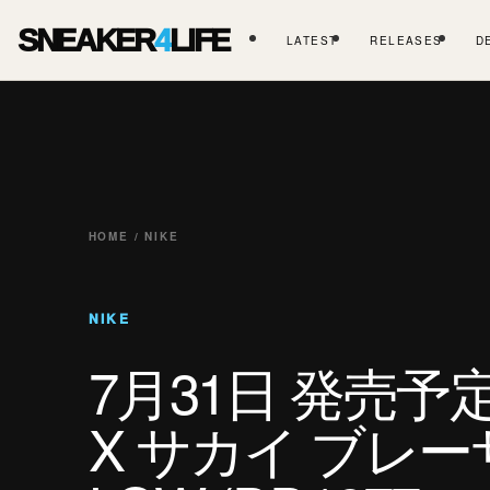
SNEAKER
4
LIFE
LATEST
RELEASES
D
HOME / NIKE
NIKE
7月31日 発売予
X サカイ ブレー