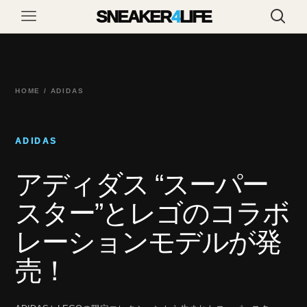
SNEAKER
4
LIFE
HOME / ADIDAS
ADIDAS
アディダス “スーパー
スター”とレゴのコラボ
レーションモデルが発
売！