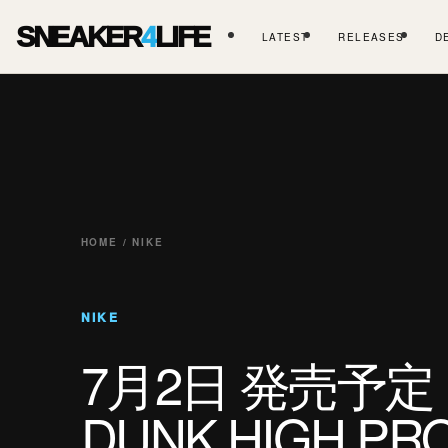
SNEAKER
4
LIFE
LATEST
RELEASES
D
HOME / NIKE
NIKE
7月2日 発売予定 N
DUNK HIGH PRO