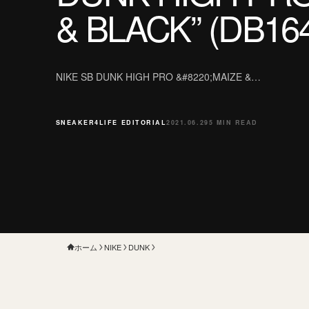
& BLACK” (DB164
NIKE SB DUNK HIGH PRO &#8220;MAIZE &…
SNEAKER4LIFE EDITORIAL
2021.06.29
5 MIN READ
ホーム
NIKE
DUNK