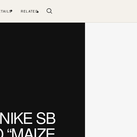
ETAILS
RELATED
IKE SB
 “MAIZE