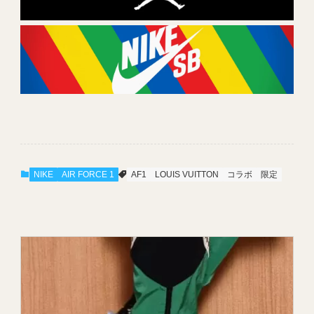
NIKE
AIR FORCE 1
AF1
LOUIS VUITTON
コラボ
限定