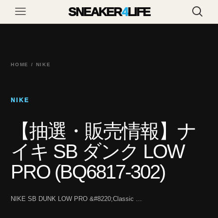
SNEAKER
4
LIFE
HOME / NIKE
NIKE
【抽選・販売情報】ナ
イキ SB ダンク LOW
PRO (BQ6817-302)
NIKE SB DUNK LOW PRO &#8220;Classic …