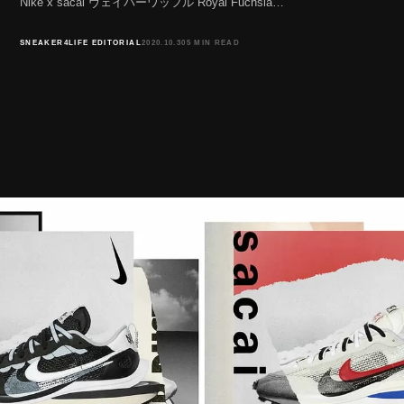
Nike x sacai ヴェイパーワッフル Royal Fuchsia…
SNEAKER4LIFE EDITORIAL
2020.10.30
5 MIN READ