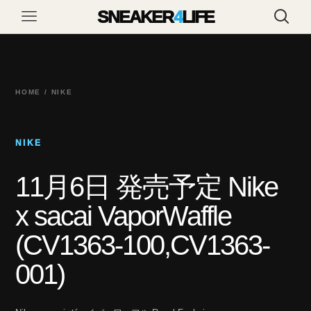
SNEAKER
4
LIFE
HOME / NIKE
NIKE
11月6日 発売予定 Nike
x sacai VaporWaffle
(CV1363-100,CV1363-
001)