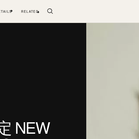
ETAILS
RELATED
定 NEW