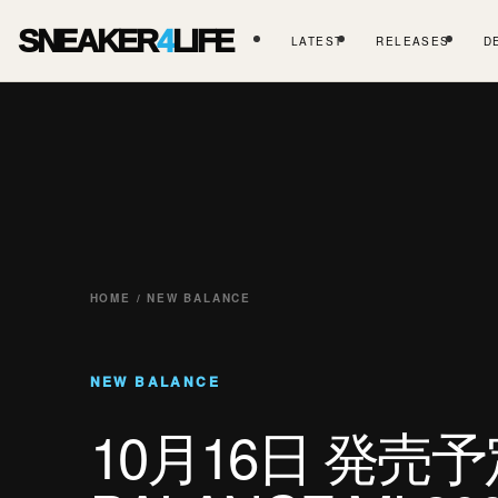
SNEAKER
4
LIFE
LATEST
RELEASES
D
HOME / NEW BALANCE
NEW BALANCE
10月16日 発売予