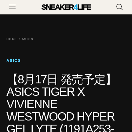
SNEAKER
4
LIFE
HOME / ASICS
ASICS
【8月17日 発売予定】
ASICS TIGER X
VIVIENNE
WESTWOOD HYPER
GEL LYTE (1191A253-